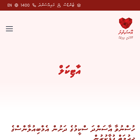
ޓެންޑާސް
މައިއާސަންދަ
EN
1400
އާޓިކަލް
ހުސްނުވާ އާސަންދަ ސްކީމުގެ ދަށުން އެމްބިއުލާންސްގެ
ޚިދުމަތް ފުޅާކުރުން