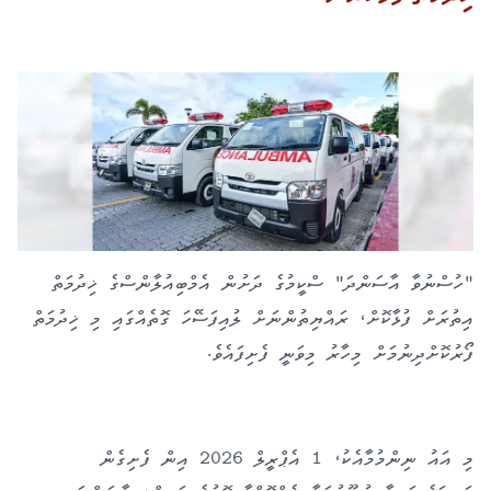
"ހުސްނުވާ އާސަންދަ" ސްކީމުގެ ދަށުން އެމްބިއުލާންސްގެ ޚިދުމަތް
އިތުރަށް ފުޅާކޮށް، ރައްޔިތުންނަށް ލުއިފަސޭހަ ގޮތެއްގައި މި ޚިދުމަތް
ފޯރުކޮށްދިނުމަށް މިހާރު މިވަނީ ފެށިފައެވެ.
މި އައު ނިންމުމާއެކު، 1 އެޕްރީލް 2026 އިން ފެށިގެން