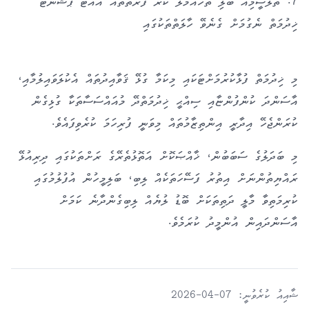
7
. ތެލަސީމިއާ ބަލި ތަހައްމަލް ކުރާ ފަރާތްތައް އައުޓް ޕޭޝަންޓް
ޚިދުމަތް ނެގުމަށް ގެނެވޭ ހާލަތްތަކުގައި
މި ޚިދުމަތް ފުޅާކުރުމަށްޓަކައި މިކަމާ ގުޅޭ ޤަވާއިދުތައް އެކުލަވައިލުމާއި،
އާސަންދަ ކުންފުންޏާއި ސިއްޙީ ޚިދުމަތްދޭ މުއައްސަސާތަކާ ގުޅިގެން
ކުރަންޖެހޭ އިދާރީ އިންތިޒާމުތައް މިވަނީ ފުރިހަމަ ކުރެވިފައެވެ.
މި ބަދަލުގެ ސަބަބުން، ޚާއްޞަކޮށް އަތޮޅުތެރޭގެ ރަށްތަކުގައި ދިރިއުޅޭ
ރައްޔިތުންނަށް އިތުރު ފަސޭހަތަކެއް ލިބި، ބަލިމީހުން އުފުލުމުގައި
ކުރިމަތިވާ މާލީ ދަތިތަކަށް ބޮޑު ލުޔެއް ލިބިގެންދާނެ ކަމަށް
އާސަންދައިން އުންމީދު ކުރަމެވެ.
ޝާއިއު ކުރެވުނީ: 07-04-2026