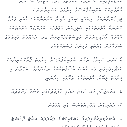
ކަނޑައެޅިފައިވާ އުސޫލުތަކާ އެއްގޮތްވާ ގޮތުގެ މަތިން، އާސަންދަ
މެދުވެރިކޮށް އެމްބިއުލާންސްގެ ޚިދުމަތް ރައްޔިތުންނަށް
ލިބިގެންދާނެއެވެ. މިކަމަކީ ސިއްޙީ ދާއިރާ ހަރުދަނާކޮށް، ކުއްލި ފަރުވާ
ބޭނުންވާ ޙާލަތްތަކުގައި ބަލިމީހުން އުފުލުމަށް ކުރަންޖެހޭ ޚަރަދުތަކަށް
ހައްލެއް ހޯދައިދިނުމަށް ރައީސުލްޖުމްހޫރިއްޔާ ޑރ. މުޙައްމަދު މުޢިއްޒުގެ
ސަރުކާރުން ފެއްޓެވި މުހިންމު މަސައްކަތެކެވެ
.
އާސަންދަ ސްކީމުގެ ދަށުން އެމްބިއުލާންސްގެ ޚިދުމަތް ފޯރުކޮށްދިނުމަށް
ހަމަޖެހިފައިވަނީ ވަކި ޚާއްޞަ އުސޫލުތަކެއްގެ ދަށުންނެވެ. އެގޮތުން މި
ޚިދުމަތް ލިބޭނެ ޙާލަތްތަކުގެ ތެރޭގައި ހިމެނެނީ
:
.1
އިމަރޖެންސީގައި ނުވަތަ ކުއްލި ހާލަތްތަކުގައި ގެނެވޭ ފަރާތްތައް
2
. މައްޔިތުން އެމްބިއުލާންސް ގައި އުފުލުން
3
. އެނދުމަތިކުރެވިފައިވާ (ބެޑްރިޑްން) ފަރާތްތައް އައުޓް ޕޭޝަންޓް