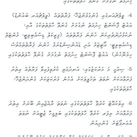
ޚިދުމަތް ނެގުމަށް ގެނެވޭ ހާލަތްތަކުގައި
4
. ވީލްޗެއަރގައި ގެންގުޅެންޖެހޭ، ފަރާތްތައް (ވީލްޗެއަރ ބައުންޑް)
އައުޓް ޕޭޝަންޓް ޚިދުމަތް ނެގުމަށް ގެނެވޭ ހާލަތްތަކުގަ އާއި،
ނުކުޅެދުންތެރިކަން ހުންނަ ފަރާތްތައް (ފިޒިކަލް ޑިސްއެބިލިޓީ، މެންޓަލް
ޑިސްއެބިލިޓީ، އޯޓިޒަމް އަދި ޑައުންސިންޑްރަމް ހުންނަ ފަރާތްތައްވެސް
ހިމެނޭހެން) އައުޓް ޕޭޝަންޓް ޚިދުމަތް ނެގުމަށް ގެނެވޭ ހާލަތްތަކުގައި
5
. ސިއްޙީ މަ މަރުކަޒުގައި، އެނދުމަތި ކުރެވިފައިވާ ފަރާތެއް އިތުރު
ފަރުވާއަކަށް ނުވަތަ ތަޚުލީލަކަށް އެހެން މަރުކަޒަކަށް ގެންދަންޖެހޭ،
ހާލަތްތަކުގައި
6
. އިވެކުއޭޓް ކުރެވޭ ހާލަތްތަކުގައި ނުވަތަ ރާއްޖެއިން ބޭރަށް އިތުރު
ފަރުވާއަށް ރިފަރ ކުރެވޭ ހާލަތްތަކުގައި ބަލިމީހާ ޖެޓީއަށް ނުވަތަ
އެއަރޕޯޓަށް ގެންދިއުން