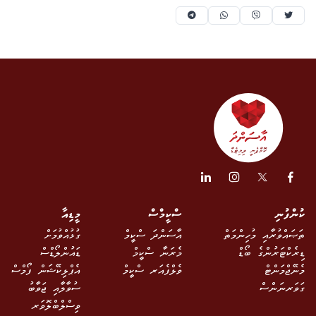
ކުންފުނި
ސްކީމްސް
މީޑިއާ
ތަޞައްވުރާއި މުހިންމަތް
އާސަންދަ ސްކީމް
ގުޅުއްވުމަށް
ޑިރެކްޓަރުންގެ ބޯޑް
މެރަނާ ސްކީމް
ޑައުންލޯޑްސް
މެނޭޖްމަންޓް
ވެލްފެއަރ ސްކީމް
އެޕްލިކޭޝަން ފޯމްސް
ގަވަރނަންސް
ސުވާލާއި ޖަވާބު
ވިސްލްބްލޮވަރ