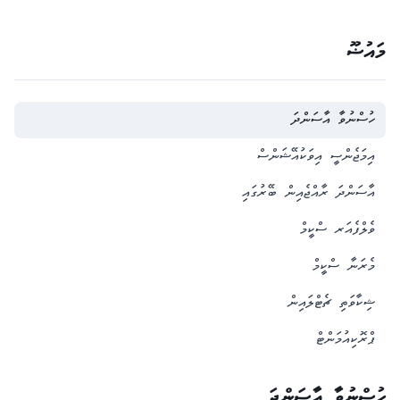
މައުޟޫ
ހުސްނުވާ އާސަންދަ
އިމަޖެންސީ އިވަކުއޭޝަންސް
އާސަންދަ ރާއްޖެއިން ބޭރުގައި
ވެލްފެއަރ ސްކީމް
މެރަނާ ސްކީމް
ޝިކާވަތި ޗެޓްލައިން
ޕްރޮކިއުމަންޓް
ހުސްނުވާ އާސަންދަ