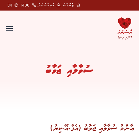
ޓެންޑާސް
މައިއާސަންދަ
EN
1400
ސުވާލާއި ޖަވާބު
އާންމު ސުވާލާއި ޖަވާބު (އެފް.އޭ.ކިޔު)