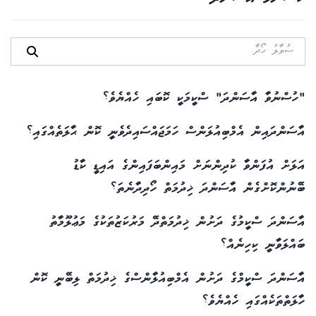
"ހުސްނުވާ އާސަންދަ" ސްކީމަކީ ކޮބައި ހެއްޔެވެ؟
އާސަންދައިން އެމްބިއުލަންސް ހަމަޖައްސައިދެވެނީ ކޮން ޙާލަތެއްގައި؟
އަލަށް އުފަންވާ ކުދިންނަށް މައިންބަފައިންގެ އައިޑީ ކާޑު
ބޭނުންކޮށްގެން އާސަންދަ ޚިދުމަތް ހޯދިދާނެތަ؟
އާސަންދަ ސްކީމުގެ ދަށުން ޚިދުމަތްދޭ މަރުކަޒުތަކުގެ މަޢުލޫމާތު
ބައްލަވާނީ ކިހިނެއް؟
އާސަންދަ ސްކީމްގެ ދަށުން އެމްބިއުލާންސްގެ ޚިދުމަތް ލިބޭނީ ކޮން
ހާލަތްތަކެއްގައި ހެއްޔެވެ؟