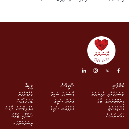
ކުންފުނި
ސްކީމްސް
މީޑިއާ
ތަޞައްވުރާއި މުހިންމަތް
އާސަންދަ ސްކީމް
ގުޅުއްވުމަށް
ޑިރެކްޓަރުންގެ ބޯޑް
މެރަނާ ސްކީމް
ޑައުންލޯޑްސް
މެނޭޖްމަންޓް
ވެލްފެއަރ ސްކީމް
އެޕްލިކޭޝަން ފޯމްސް
ގަވަރނަންސް
ސުވާލާއި ޖަވާބު
ވިސްލްބްލޮވަރ