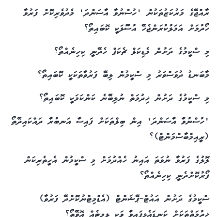
ރާއްޖޭގެ މަރުކަޒުތަކުން 'ހުސްނުވާ އާސަންދަ' މެދުވެރިކޮށް ފަރުވާ
ހޯދުމަށް އަމަލުކުރަންޖެހޭ އުސޫލަކީ ކޮބައިތޯ؟
މި ސްކީމުގެ ދަށުން މެޑިކަލް ޗެކަޕް ހެދޭނީ ކިހިނެއްތޯ؟
މާބަނޑު ދުވަސްވަރު މި ސްކީމުން ލިބޭ ފަރުވާތަކަކީ ކޮބައިތޯ؟
މި ސްކީމުގެ ދަށުން ޚިދުމަތް ނުލިބޭނެ ކަންކަމަކީ ކޮބައިތޯ؟
'ހުސްނުވާ އާސަންދަ' އިން ބިލްތަކަށް ފައިސާ އަނބުރާ ދައްކައިދޭތޯ
(ރީއިމްބާސްމަންޓް)؟
ލޮލުގެ ފަރުވާ ނުވަތަ އައިނު ހެއްދުމަށް މި ސްކީމުން އެހީތެރިކަން
ފޯރުކޮށްދެނީ ކިހިނެއްތޯ؟
ސްކީމުގެ ދަށުން އައުޓް-ޕޭޝަންޓް (އެޑްމިޓްނުކޮށްދޭ ފަރުވާ)
ޚިދުމަތްތަކަށް ކަނޑައެޅިފައިވާ ވަކި ލިމިޓެއް އޮވޭތޯ؟