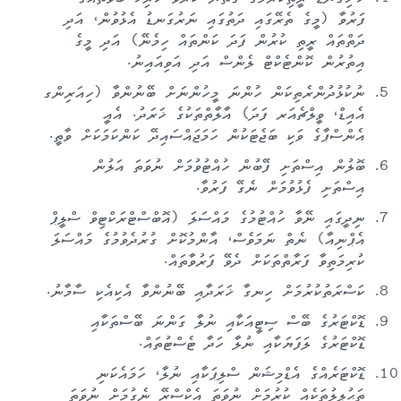
ފަރުވާ (މީގެ ތެރޭގައި ދަތުގައި ނަރުގަނޑު އެޅުވުން، އަދި
ދަތްތައް ރީތި ކުރުން ފަދަ ކަންތައް ހިމެނޭ) އަދި މީގެ
އިތުރުން ކޮންޓެކްޓް ލެންސް އަދި އަވިއައިނު.
ނުކުޅުދުންރެތިކަން ހުންނަ މީހުންނަށް ބޭނުންވާ (ހިއަރިންގ
އެއިޑް، ވީލްޗެއަރ ފަދަ) އާލާތްތަކުގެ ޚަރަދު. އެއީ
އެންސްޕާގެ ވަކި ބަޖެޓަކުން ހަމަޖައްސައިދޭ ކަންކަމަކަށް ވާތީ.
ބޮލުން އިސްތަށި ފޭބުން ހުއްޓުވުމަށް ނުވަތަ އަލުން
އިސްތަށި ފެޅުވުމަށް ނެގޭ ފަރުވާ.
ނިދީގައި ނޭވާ ހުއްޓުމުގެ މައްސަލަ (އޮބްސްޓްރަކްޓިވް ސްލީޕް
އެޕްނިއާ) ނެތް ނަމަވެސް، އާންމުކޮށް ގުރުދެވުމުގެ މައްސަލަ
ކުރިމަތިވާ ފަރާތްތަކަށް ދެވޭ ފަރުވާތައް.
ކަސްރަތުކުރުމަށް ހިނގާ ޚަރަދާއި ބޭނުންވާ އެކިއެކި ސާމާނު.
ޑޮކްޓަރުގެ ބޭސް ސިޓީއަކާއި ނުލާ ގަންނަ ބޭސްތަކާއި
ޑޮކްޓަރުގެ ލަފަޔަކާއި ނުލާ ހަދާ ޓެސްޓުތައް.
ޑޮކްޓަރެއްގެ އެޑްމިޝަން ސްލިޕަކާއި ނުލާ، ހަމައެކަނި
ތަޙުލީލުތަކެއް ކުރުމަށް ނުވަތަ އެކްސްރޭ ނެގުމަށް ނުވަތަ