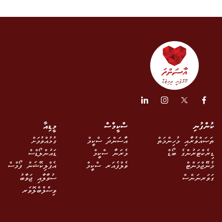
ކުންފުނި
ސްކީމްސް
މީޑިއާ
ތަޞައްވުރާއި މުހިންމަތް
އާސަންދަ ސްކީމް
ގުޅުއްވުމަށް
ޑިރެކްޓަރުންގެ ބޯޑް
މެރަނާ ސްކީމް
ޑައުންލޯޑްސް
މެނޭޖްމަންޓް
ވެލްފެއަރ ސްކީމް
އެޕްލިކޭޝަން ފޯމްސް
ގަވަރނަންސް
ސުވާލާއި ޖަވާބު
ވިސްލްބްލޮވަރ