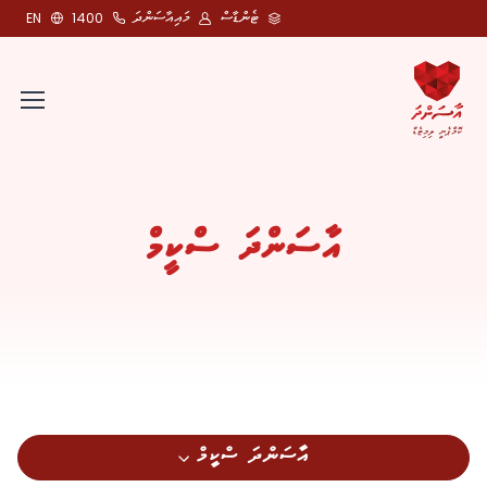
ޓެންޑާސް
މައިއާސަންދަ
EN
1400
އާސަންދަ ސްކީމް
އާސަންދަ ސްކީމް