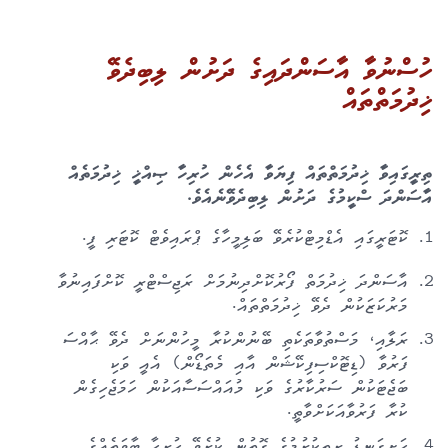
ހުސްނުވާ އާސަންދައިގެ ދަށުން ލިބިދެވޭ
ޚިދުމަތްތައް
ތިރީގައިވާ ޚިދުމަތްތައް ފިޔަވާ އެހެން ހުރިހާ ޞިއްޚީ ޚިދުމަތެއް
އާސަންދަ ސްކީމުގެ ދަށުން ލިބިދެވޭނެއެވެ.
ކޮޓަރީގައި އެޑްމިޓްކުރެވޭ ބަލިމީހާގެ ޕްރައިވެޓް ކޮޓަރި ފީ.
އާސަންދަ ޚިދުމަތް ފޯރުކޮށްދިނުމަށް ރަޖިސްޓްރީ ކޮށްފައިނުވާ
މަރުކަޒަކުން ދެވޭ ޚިދުމަތްތައް.
ރަލާއި، މަސްތުވާތަކެތި ބޭނުންކުރާ މީހުންނަށް ދެވޭ ޙާއްސަ
ފަރުވާ (ޑިޓޮކްސިފިކޭޝަން އާއި މެތަޑޯން) އެއީ ވަކި
ބަޖެޓަކުން ސަރުކާރުގެ ވަކި މުއައްސަސާއަކުން ހަމަޖެހިގެން
ކުރާ ފަރުވާއަކަށްވާތީ.
ހަށިގަނޑު ރީތިކުރުމުގެ ގޮތުން ކުރެވޭ ހުރިހާ ބާވަތެއްގެ