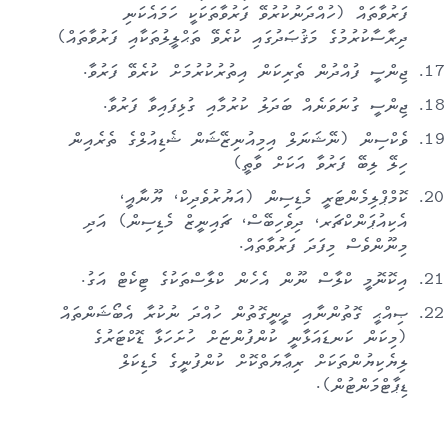
ފަރުވާތައް (ހުއްދަނުކުރުވޭ ފަރުވާތަކަކީ ހަމައެކަނި
ދިރާސާކުރުމުގެ މަޤުޞަދުގައި ކުރެވޭ ތަޙްލީލުތަކާއި ފަރުވާތައް)
ޖިންސީ ފުއްދުން ތެރިކަން އިތުރުކުރުމަށް ކުރެވޭ ފަރުވާ.
ޖިންސީ ގުނަވަނެއް ބަދަލު ކުރުމާއި ގުޅިފައިވާ ފަރުވާ.
ވެކްސިން (ނޭޝަނަލް އިމިއުނިޒޭޝަން ޝެޑިއުލްގެ ތެރެއިން
ހިލޭ ލިބޭ ފަރުވާ އަކަށް ވާތީ)
ކޮމްޕްލިމެންޓަރީ މެޑިސިން (އަޔުރުވެދިކް، ޔޫނާއީ،
އެކިއުޕަންކްޗަރ، ދިވެހިބޭސް، ޗައިނީޒް މެޑިސިން) އަދި
މިނޫންވެސް މިފަދަ ފަރުވާތައް.
އިކޮނޮމީ ކްލާސް ނޫން އެހެން ކްލާސްތަކުގެ ޓިކެޓް އަގު.
ޞިއްޙީ ގޮތުންނާއި ދީނީގޮތުން ހުއްދަ ނުކުރާ އެބޯޝަންތައް
(މިކަން ކަނޑައަޅާނީ ކުންފުންޏަށް ހުށަހަޅާ ޑޮކްޓަރުގެ
ލިޔެކިޔުންތަކަށް ރިޢާޔަތްކޮށް ކުންފުނީގެ މެޑިކަލް
ޑިޕާޓްމަންޓުން).