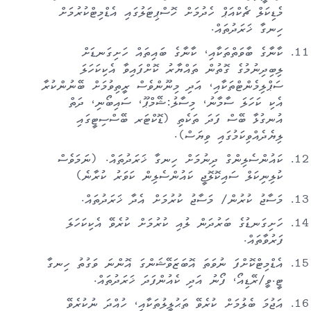
މެޑިކަލް ޗެކްއަޕް ހެދުމަށް ހޮސްޕިޓަލުގައި އެޑްމިޓްކުރުމަށް
ހިނގާ ޚަރަދުތައް.
ކާނާގެ ބާވަތްތަކާއި، ކާނާގެ ބައިތައް ހަށިގަނޑަށް
ލިބިދިނުމުގެ ގޮތުން ތައްޔާރު ކޮށްފައިވާ އެކިކަހަލަ
ސަޕްލިމެންޓްތަކާއި، އަދި މިނޫންވެސް ރީތިވުމަށް ބޭނުންކުރާ
އެކި ކަހަލަ ސާމާނު، މިސާލު:ޝޭމްޕޫ، ސައިބޯނި، ދަތް
އުނގުޅާ ބޭސް ފަދަ ތަކެތި (ޑޮކްޓަރ ބޭސްސިޓީގައި
ލިޔެދެއްވިކަމުގައި ވިޔަސް).
ކައުންސެލިންގް ދިނުމަށް ހިނގާ ޚަރަދުތައް. (ނަމަވެސް
ކުލިނިކަލް ސައިކޮލޮޖީ ކައުންސެލިން ކަވަރު ކުރާނެ)
މަސާޖު ކުރުން/ މަސާޖު ކުރުމަށް އެދާ ޚަރަދުތައް.
ހަށިގަނޑުގެ ބަރުދަން ލުއި ކުރުމަށް ކުރެވޭ އެކިކަހަލަ
ފަރުވާތައް.
އެޑްމިޓްކޮށްފަ ނުވަތަ އޮބަޒަވޭޝަންގަ އޮންނަ ވަގުތު ހިނގާ
ޓީ.ވީ/ރޭޑިއޯ، ފޯނު އަދި ކެއުންފަދަ ޚަރަދުތައް.
އަޖުމަ ބެލުމަށް ކުރެވޭ ތަޙުލީލުތަކާއި، ހުއްދަ ނުކުރެވޭ