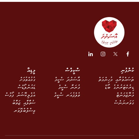
ކުންފުނި
ސްކީމްސް
މީޑިއާ
ތަޞައްވުރާއި މުހިންމަތް
އާސަންދަ ސްކީމް
ގުޅުއްވުމަށް
ޑިރެކްޓަރުންގެ ބޯޑް
މެރަނާ ސްކީމް
ޑައުންލޯޑްސް
މެނޭޖްމަންޓް
ވެލްފެއަރ ސްކީމް
އެޕްލިކޭޝަން ފޯމްސް
ގަވަރނަންސް
ސުވާލާއި ޖަވާބު
ވިސްލްބްލޮވަރ