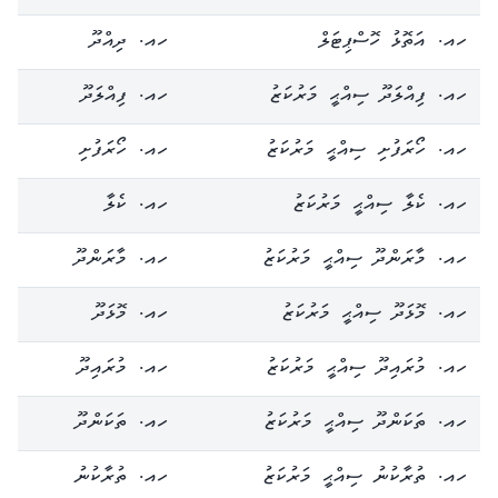
ހއ. އަތޮޅު ހޮސްޕިޓަލް
ހއ. ދިއްދޫ
ހއ. ފިއްލަދޫ ސިއްޙީ މަރުކަޒު
ހއ. ފިއްލަދޫ
ހއ. ހޯރަފުށި ސިއްޙީ މަރުކަޒު
ހއ. ހޯރަފުށި
ހއ. ކެލާ ސިއްޙީ މަރުކަޒު
ހއ. ކެލާ
ހއ. މާރަންދޫ ސިއްޙީ މަރުކަޒު
ހއ. މާރަންދޫ
ހއ. މޮޅަދޫ ސިއްޙީ މަރުކަޒު
ހއ. މޮޅަދޫ
ހއ. މުރައިދޫ ސިއްޙީ މަރުކަޒު
ހއ. މުރައިދޫ
ހއ. ތަކަންދޫ ސިއްޙީ މަރުކަޒު
ހއ. ތަކަންދޫ
ހއ. ތުރާކުނު ސިއްޙީ މަރުކަޒު
ހއ. ތުރާކުނު