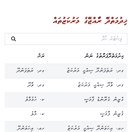
ޚިދުމަތްދޭ ރާއްޖޭގެ މަރުކަޒުތައް
ޙިދުމަތްދޭފަރާތުގެ ނަން
ރަށް
ގދ. ރަތަފަންދޫ ސިއްޙީ މަރުކަޒު
ގދ. ރަތަފަންދޫ
ގދ. ވާދޫ ސިއްޙީ މަރުކަޒު
ގދ. ވާދޫ
ގްރީން ގްރޭންޑް ފާމަސީ
ކ. ހުޅުމާލެ
ގްރީން ފާމަސީ
ކ. މާލެ
ހއ. އިހަވަންދޫ ސިއްޙީ މަރުކަޒު
ހއ. އިހަވަންދޫ