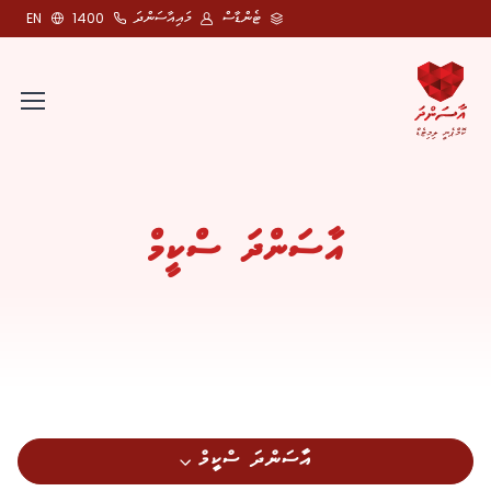
ޓެންޑާސް
މައިއާސަންދަ
EN
1400
އާސަންދަ ސްކީމް
އާސަންދަ ސްކީމް