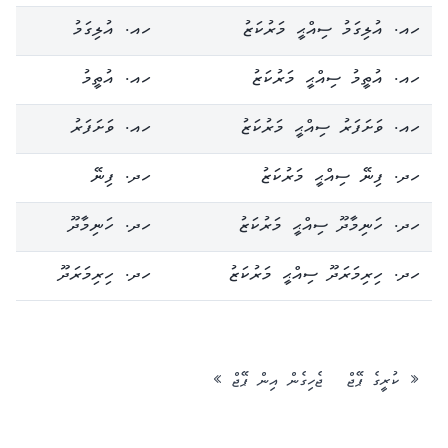
ހއ. އުލިގަމު ސިއްޙީ މަރުކަޒު
ހއ. އުލިގަމު
ހއ. އުތީމު ސިއްޙީ މަރުކަޒު
ހއ. އުތީމު
ހއ. ވަށަފަރު ސިއްޙީ މަރުކަޒު
ހއ. ވަށަފަރު
ހދ. ފިނޭ ސިއްޙީ މަރުކަޒު
ހދ. ފިނޭ
ހދ. ހަނިމާދޫ ސިއްޙީ މަރުކަޒު
ހދ. ހަނިމާދޫ
ހދ. ހިރިމަރަދޫ ސިއްޙީ މަރުކަޒު
ހދ. ހިރިމަރަދޫ
« ކުރީގެ ޕޭޖް
ޖެހިގެން އިން ޕޭޖް »