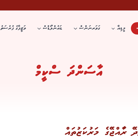
މީޑިއާ
ގަވަރނަންސް
ޑައުންލޯޑްސް
ވަޒީފާގެ ފުރުސަތު
އާސަންދަ ސްކީމް
ދޭ ރާއްޖޭގެ މަރުކަޒުތައް