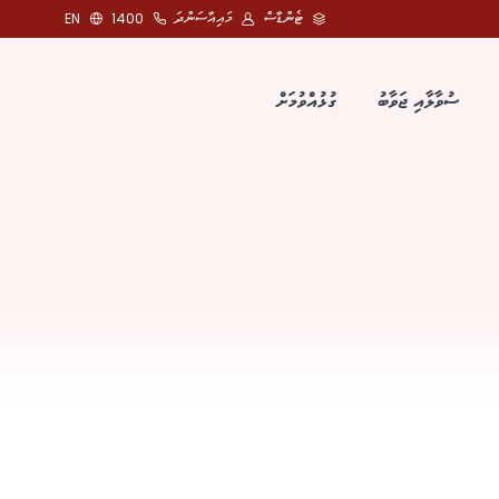
ޓެންޑާސް
މައިއާސަންދަ
EN
1400
ސުވާލާއި ޖަވާބު
ގުޅުއްވުމަށް