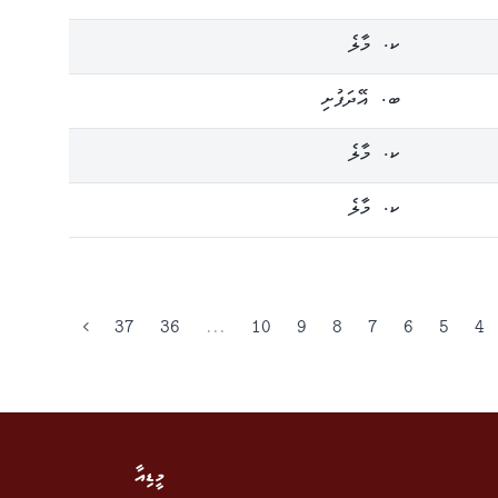
ކ. މާލެ
ބ. އޭދަފުށި
ކ. މާލެ
ކ. މާލެ
›
37
36
...
10
9
8
7
6
5
4
މީޑިއާ