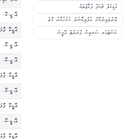
މެޑިކަލް ޗެކަޕް ޕެކޭޖްތައް
އޭ.ޑީ.ކޭ. ހ
އޮންލައިންކޮށް އެޕްލިކޭޝަން ހުށަހަޅާނެ ގޮތް
އޭޑީކޭ ފާމަސ
ކަސްޓަމަރ ސަރވިސް ފްރަންޓް އޮފީސް
އޭ.ޑީ.ކޭ. ފ
އޭ.ޑީ.ކޭ. ފ
އޭޑީކޭ ފާމަސ
އޭ.ޑީ.ކޭ. ފ
އޭޑީކޭ ފާމަސ
އޭ.ޑީ.ކޭ. ފ
އޭޑީކޭ ފާމަ