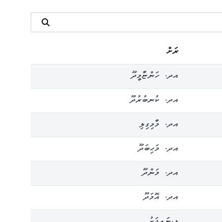
ރަށް
އދ. ހަންޏާމީދޫ
އދ. ކުނބުރުދޫ
އދ. މާމިގިލި
އދ. މަހިބަދޫ
އދ. މަންދޫ
އދ. އޮމަދޫ
ޅ.ނައިފަރު