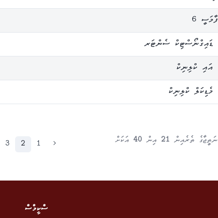
ާމަސީ 6
 ޑައިގްނޯސްޓިކް ސެންޓަރ
 އައި ކްލިނިކް
މެޑިކަލް ކްލިނިކް
ތީޖާގެ ތެރެއިން
21
އިން
40
އަކަށް
3
2
1
‹
ސްކީމްސް