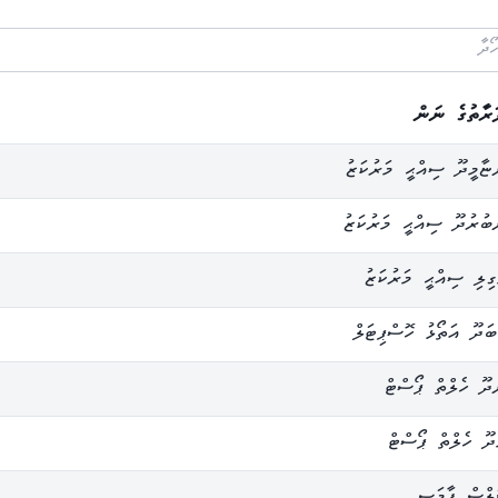
ފަރާތުގެ ނަން
ާމީދޫ ސިއްޙީ މަރުކަޒު
ރުދޫ ސިއްޙީ މަރުކަޒު
ލި ސިއްޙީ މަރުކަޒު
ދޫ އަތޯޅު ހޮސްޕިޓަލް
ޫ ހެލްތް ޕޯސްޓް
ޫ ހެލްތް ޕޯސްޓް
ަލްސް ފާމަސީ