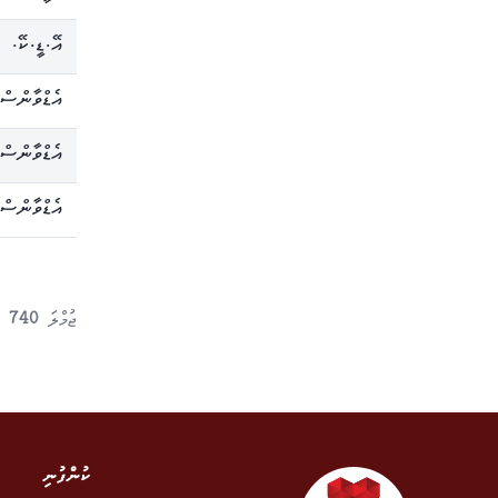
އޭ.ޑީ.ކޭ. ފ
އެޑްވާންސް
އެޑްވާންސް
އެޑްވާންސް 
ޖުމްލަ
740
ނަ
ކުންފުނި