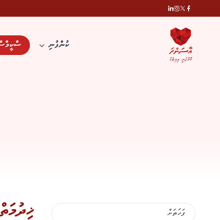
ކުންފުނި
ސްކީމްސް
ޚިދުމަތް
ފަހަތަށް