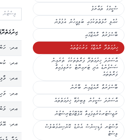
ސްކީމްގެ ތަޢާރަފް
ކުއްލި ހާލަތްތަކުގައި ބަލިމީހުން އުފުލުން
ޙިދުމަތްދޭ
ބޭސްފަރުވާ ރާއްޖޭގައި
އދ. ހަންޏ
ޚިދުމަތްދޭ ރާއްޖޭގެ މަރުކަޒުތައް
އާސަންދަ ޚިދުމަތްދޭ ފަރާތްތަކުގެ ތެރެއިން
އދ. ކުނބު
ސަސްޕެންޑް އަދި ޓަރމިނޭޓް ކުރެވިފައިވާ
ފަރާތްތައް
އދ. މާމިގި
ބޭސްފަރުވާ ރާއްޖެއިން ބޭރުން
އދ. މަހިބަ
އާސަންދަ ސްކީމުން ލިބިދެވޭ ޚިދުމަތްތައް
އދ. މަންދ
ރަޖިސްޓަރކުރެވިފައިވާ އޮޕްޓޮމެޓްރިސްޓުން
އދ. އޮމަދ
މާސްޓަރ މެޑިސިންސް އެންޑް ކޮންސިއުމެބްލްސް
ލިސްޓް
އަދާ މެޑިކ