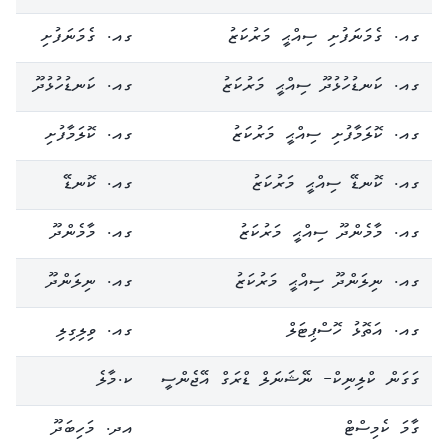
ގއ. ގެމަނަފުށި ސިއްޙީ މަރުކަޒު
ގއ. ގެމަނަފުށި
ގއ. ކަނޑުހުޅުދޫ ސިއްޙީ މަރުކަޒު
ގއ. ކަނޑުހުޅުދޫ
ގއ. ކޮލަމާފުށި ސިއްޙީ މަރުކަޒު
ގއ. ކޮލަމާފުށި
ގއ. ކޮނޑޭ ސިއްޙީ މަރުކަޒު
ގއ. ކޮނޑޭ
ގއ. މާމެންދޫ ސިއްޙީ މަރުކަޒު
ގއ. މާމެންދޫ
ގއ. ނިލަންދޫ ސިއްޙީ މަރުކަޒު
ގއ. ނިލަންދޫ
ގއ. އަތޮޅު ހޮސްޕިޓަލް
ގއ. ވިލިގިލި
ގަގަން ކްލިނިކް- ނޭޝަނަލް ޑްރަގް އޭޖެންސީ
ކ.މާލެ
ގާމަ ކެމިސްޓް
އދ. މަހިބަދޫ