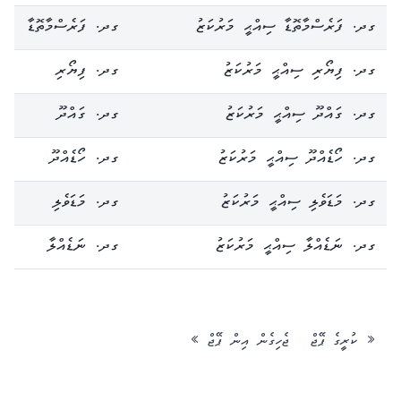
ގދ. ފަރެސްމާތޮޑާ ސިއްޙީ މަރުކަޒު
ގދ. ފަރެސްމާތޮޑާ
ގދ. ފިޔޯރި ސިއްޙީ މަރުކަޒު
ގދ. ފިޔޯރި
ގދ. ގައްދޫ ސިއްޙީ މަރުކަޒު
ގދ. ގައްދޫ
ގދ. ހޯޑެއްދޫ ސިއްޙީ މަރުކަޒު
ގދ. ހޯޑެއްދޫ
ގދ. މަޑަވެލި ސިއްޙީ މަރުކަޒު
ގދ. މަޑަވެލި
ގދ. ނަޑެއްލާ ސިއްޙީ މަރުކަޒު
ގދ. ނަޑެއްލާ
« ކުރީގެ ޕޭޖް
ޖެހިގެން އިން ޕޭޖް »