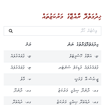
ޚިދުމަތްދޭ ރާއްޖޭގެ މަރުކަޒުތައް
ޙިދުމަތްދޭފަރާތުގެ ނަން
ރަށް
ޏ. އަތޮޅު ހޮސްޕިޓަލް
ޏ. ފުވައްމުލައް
ފުވައްމުލައް މެޑިކަލް ސެންޓަރ
ޏ. ފުވައްމުލައް
ޖީ.އެސް.އޭ ފަމަސީ
ކ. މާލެ
ގއ. ދާންދޫ ސިއްޙީ މަރުކަޒު
ގއ. ދާންދޫ
ގއ. ދެއްވަދޫ ސިއްޙީ މަރުކަޒު
ގއ. ދެއްވަދޫ