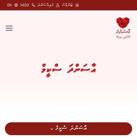
ޓެންޑާސް
މައިއާސަންދަ
EN
1400
އާސަންދަ ސްކީމް
އާސަންދަ ސްކީމް