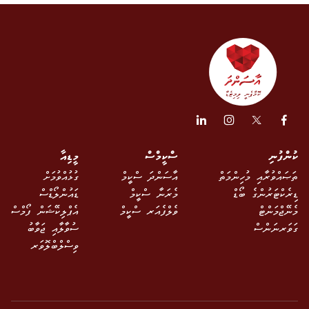
ކުންފުނި
ސްކީމްސް
މީޑިއާ
ތަޞައްވުރާއި މުހިންމަތް
އާސަންދަ ސްކީމް
ގުޅުއްވުމަށް
ޑިރެކްޓަރުންގެ ބޯޑް
މެރަނާ ސްކީމް
ޑައުންލޯޑްސް
މެނޭޖްމަންޓް
ވެލްފެއަރ ސްކީމް
އެޕްލިކޭޝަން ފޯމްސް
ގަވަރނަންސް
ސުވާލާއި ޖަވާބު
ވިސްލްބްލޮވަރ